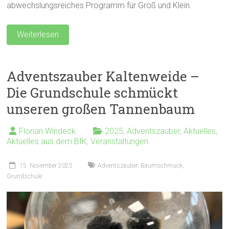
abwechslungsreiches Programm für Groß und Klein.
Weiterlesen
Adventszauber Kaltenweide –
Die Grundschule schmückt
unseren großen Tannenbaum
Florian Windeck
2025
,
Adventszauber
,
Aktuelles
,
Aktuelles aus dem BfK
,
Veranstaltungen
15. November 2025
Adventszauber
,
Baumschmuck
,
Grundschule