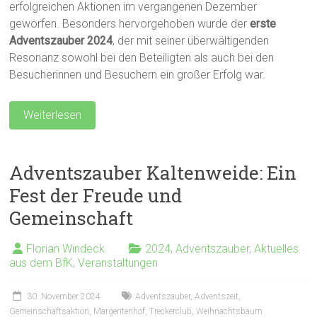
erfolgreichen Aktionen im vergangenen Dezember
geworfen. Besonders hervorgehoben wurde der
erste
Adventszauber 2024
, der mit seiner überwältigenden
Resonanz sowohl bei den Beteiligten als auch bei den
Besucherinnen und Besuchern ein großer Erfolg war.
Weiterlesen
Adventszauber Kaltenweide: Ein
Fest der Freude und
Gemeinschaft
Florian Windeck
2024
,
Adventszauber
,
Aktuelles
aus dem BfK
,
Veranstaltungen
30. November 2024
Adventszauber
,
Adventszeit
,
Gemeinschaftsaktion
,
Margeritenhof
,
Treckerclub
,
Weihnachtsbaum