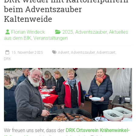
beim Adventszauber
Kaltenweide
Florian Windeck
2025
,
Adventszauber
,
Aktuelles
aus dem BfK
,
Veranstaltungen
15. November 2025
Advent
,
Adventszauber
,
Adventszeit
,
DRK
Wir freuen uns sehr, dass der
DRK Ortsverein Krähenwinkel-