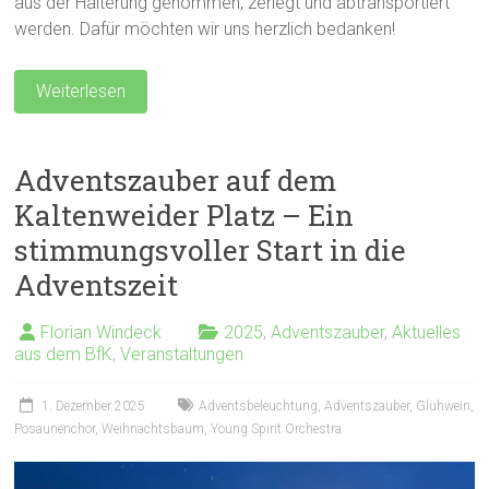
aus der Halterung genommen, zerlegt und abtransportiert
werden. Dafür möchten wir uns herzlich bedanken!
Weiterlesen
Adventszauber auf dem
Kaltenweider Platz – Ein
stimmungsvoller Start in die
Adventszeit
Florian Windeck
2025
,
Adventszauber
,
Aktuelles
aus dem BfK
,
Veranstaltungen
1. Dezember 2025
Adventsbeleuchtung
,
Adventszauber
,
Glühwein
,
Posaunenchor
,
Weihnachtsbaum
,
Young Spirit Orchestra