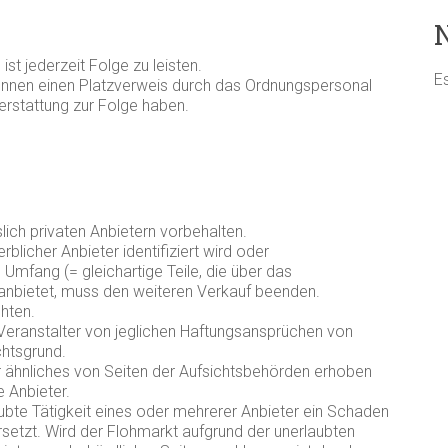
t jederzeit Folge zu leisten.
E
nnen einen Platzverweis durch das Ordnungspersonal
rstattung zur Folge haben.
lich privaten Anbietern vorbehalten.
licher Anbieter identifiziert wird oder
mfang (= gleichartige Teile, die über das
anbietet, muss den weiteren Verkauf beenden.
chten.
 Veranstalter von jeglichen Haftungsansprüchen von
chtsgrund.
r ähnliches von Seiten der Aufsichtsbehörden erhoben
e Anbieter.
ubte Tätigkeit eines oder mehrerer Anbieter ein Schaden
ersetzt. Wird der Flohmarkt aufgrund der unerlaubten