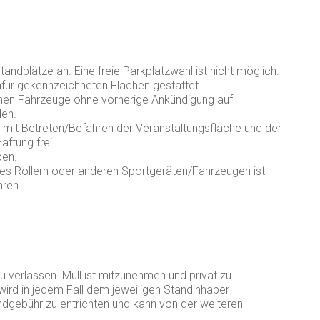
andplätze an. Eine freie Parkplatzwahl ist nicht möglich.
afür gekennzeichneten Flächen gestattet.
nen Fahrzeuge ohne vorherige Ankündigung auf
den.
r mit Betreten/Befahren der Veranstaltungsfläche und der
ftung frei.
ben.
es Rollern oder anderen Sportgeräten/Fahrzeugen ist
hren.
u verlassen. Müll ist mitzunehmen und privat zu
ird in jedem Fall dem jeweiligen Standinhaber
ndgebühr zu entrichten und kann von der weiteren