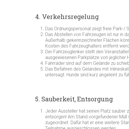
4. Verkehrsregelung
Das Ordnungspersonal zeigt freie Park-/ St
Das Abstellen von Fahrzeugen ist nur in d
Außerhalb gekennzeichneter Flächen kön
Kosten des Fahrzeughalters entfernt wer
Der Fahrzeuglenker stellt den Veranstalte
ausgewiesenen Parkplätze von jeglicher Ha
Fahrräder sind auf dem Gelände zu schie
Das Befahren des Geländes mit Inlineskat
untersagt. Hunde sind kurz angeleint zu fü
5. Sauberkeit, Entsorgung
Jeder Aussteller hat seinen Platz sauber z
entsorgen! Am Stand vorgefundener Müll w
zugeordnet. Dafür hat er eine weitere Sta
Teilnahme ausgeschlossen werden.