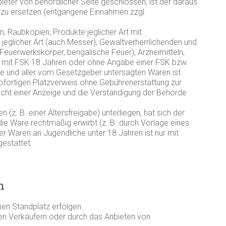
ieter von behördlicher Seite geschlossen, ist der daraus
zu ersetzen (entgangene Einnahmen zzgl.
n, Raubkopien, Produkte jeglicher Art mit
jeglicher Art (auch Messer), Gewaltverherrlichenden und
. Feuerwerkskörper, bengalische Feuer), Arzneimitteln,
 mit FSK 18 Jahren oder ohne Angabe einer FSK bzw.
e und aller vom Gesetzgeber untersagten Waren ist
sofortigen Platzverweis ohne Gebührenerstattung zur
Recht einer Anzeige und die Verständigung der Behörde
n (z. B. einer Altersfreigabe) unterliegen, hat sich der
die Ware rechtmäßig erwirbt (z. B. durch Vorlage eines
r Waren an Jugendliche unter 18 Jahren ist nur mit
estattet.
n
en Standplatz erfolgen.
ren Verkäufern oder durch das Anbieten von