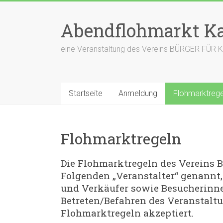
Zum
Inhalt
Abendflohmarkt Ka
springen
eine Veranstaltung des Vereins BÜRGER FÜR 
Startseite
Anmeldung
Flohmarktrege
Flohmarktregeln
Die Flohmarktregeln des Vereins
Folgenden „Veranstalter“ genannt,
und Verkäufer sowie Besucherinn
Betreten/Befahren des Veranstalt
Flohmarktregeln akzeptiert.