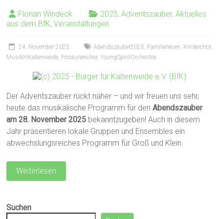
Florian Windeck
2025
,
Adventszauber
,
Aktuelles
aus dem BfK
,
Veranstaltungen
24. November 2025
Abendszauber2025
,
Familieneven
,
Kinderchor
,
MusikInKaltenweide
,
Posaunenchor
,
YoungSpiritOrchestra
Der Adventszauber rückt näher – und wir freuen uns sehr,
heute das musikalische Programm für den
Abendszauber
am 28. November 2025
bekanntzugeben! Auch in diesem
Jahr präsentieren lokale Gruppen und Ensembles ein
abwechslungsreiches Programm für Groß und Klein.
Weiterlesen
Suchen