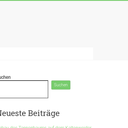
uchen
Suchen
eueste Beiträge
bbau des Tannenbaums auf dem Kaltenweider