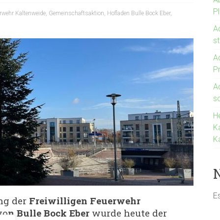
P
erwehr Kaltenweide
,
Gemeinschaftsaktion
,
Hofladen Bulle Bock Eber
,
A
st
A
P
A
s
H
K
K
E
ng der
Freiwilligen Feuerwehr
vo
n Bulle Bock Eber
wurde heute der