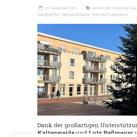
26. November 2024
Adventszeit
,
Freiwillige Feu
Margeritenhof
,
Weihnachtsbaum
,
Weihnachtsdekoration
Dank der großartigen Unterstützu
Kaltenweide
und
Lutz Reßmeyer