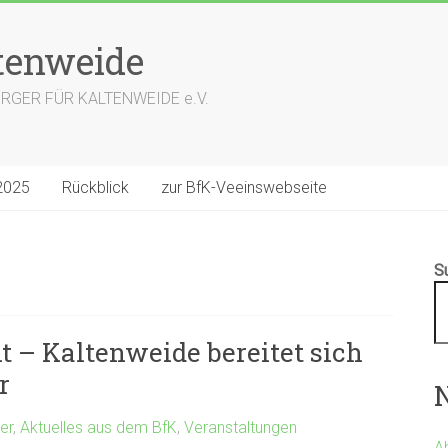
tenweide
s BÜRGER FÜR KALTENWEIDE e.V.
2025
Rückblick
zur BfK-Veeinswebseite
S
 – Kaltenweide bereitet sich
r
N
er
,
Aktuelles aus dem BfK
,
Veranstaltungen
A