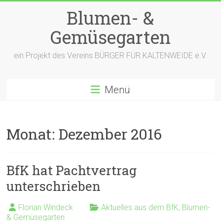
Zum
Blumen- &
Inhalt
springen
Gemüsegarten
ein Projekt des Vereins BÜRGER FÜR KALTENWEIDE e.V.
Menü
Monat:
Dezember 2016
BfK hat Pachtvertrag
unterschrieben
Florian Windeck
Aktuelles aus dem BfK
,
Blumen-
& Gemüsegarten