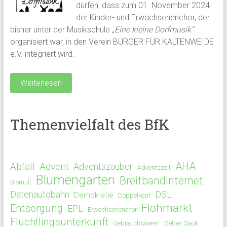
dürfen, dass zum 01. November 2024
der Kinder- und Erwachsenenchor, der
bisher unter der Musikschule
„Eine kleine Dorfmusik“
organisiert war, in den Verein BÜRGER FÜR KALTENWEIDE
e.V. integriert wird.
Weiterlesen
Themenvielfalt des BfK
AHA
Abfall
Advent
Adventszauber
Adventszeit
Blumengarten
Breitbandinternet
Biomüll
Datenautobahn
DSL
Demokratie
Doppelkopf
Flohmarkt
Entsorgung
EPL
Erwachsenenchor
Flüchtlingsunterkunft
Gebrauchtwaren
Gelber Sack