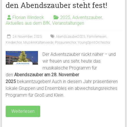
den Abendszauber steht fest!
Florian Windeck
2025
,
Adventszauber
,
Aktuelles aus dem BfK
,
Veranstaltungen
24 November, 2025
Abendszauber2025
,
Familieneven
,
Kinderchor
,
MusikInKaltenweide
,
Posaunenchor
,
YoungSpiritOrchestra
Der Adventszauber rückt näher – und
wir freuen uns sehr, heute das
musikalische Programm für
den
Abendszauber am 28. November
2025
bekanntzugeben! Auch in diesem Jahr präsentieren
lokale Gruppen und Ensembles ein abwechslungsreiches
Programm für Groß und Klein.
Weiterlesen