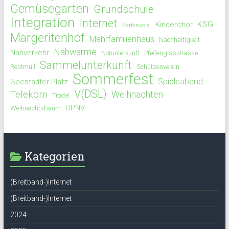
Gemüsegarten
Grundschule
Integration
Internet
KSG
Kinderchor
Kartenspiel
Margeritenhof
Mehrfamilienhaus
Nachhaltigkeit
Nahwärme
Nahverkehr
Notunterkunft
Pfeifengrasstrasse
Sammelunterkunft
Restmüll
Schützenverein
Sommerfest
Spieleabend
Seestädter Platz
V(DSL)
Telekom
Weihnachten
Trödel
ÖPNV
Weihnachtsbaum
Kategorien
(Breitband-)Internet
(Breitband-)Internet
2024