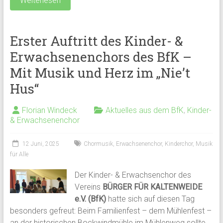
Weiterlesen
Erster Auftritt des Kinder- &
Erwachsenenchors des BfK –
Mit Musik und Herz im „Nie’t
Hus“
Florian Windeck
Aktuelles aus dem BfK
,
Kinder-
& Erwachsenenchor
12 Juni, 2025
Chormusik
,
Erwachsenenchor
,
Kinderchor
,
Musik
für Alle
Der Kinder- & Erwachsenchor des
Vereins
BÜRGER FÜR KALTENWEIDE
e.V. (BfK)
hatte sich auf diesen Tag
besonders gefreut: Beim Familienfest – dem Mühlenfest –
an der historischen Bockwindmühle im Mühlenweg sollte