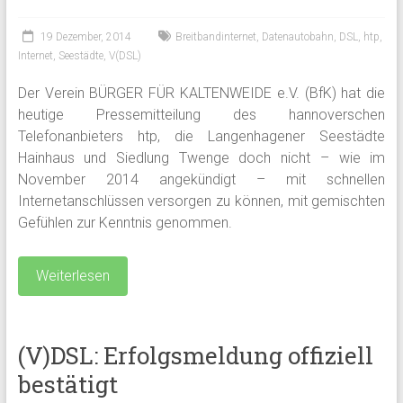
19 Dezember, 2014
Breitbandinternet
,
Datenautobahn
,
DSL
,
htp
,
Internet
,
Seestädte
,
V(DSL)
Der Verein BÜRGER FÜR KALTENWEIDE e.V. (BfK) hat die
heutige Pressemitteilung des hannoverschen
Telefonanbieters htp, die Langenhagener Seestädte
Hainhaus und Siedlung Twenge doch nicht – wie im
November 2014 angekündigt – mit schnellen
Internetanschlüssen versorgen zu können, mit gemischten
Gefühlen zur Kenntnis genommen.
Weiterlesen
(V)DSL: Erfolgsmeldung offiziell
bestätigt