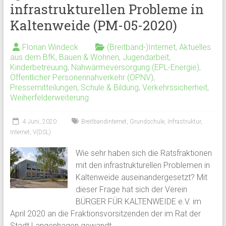
infrastrukturellen Probleme in
Kaltenweide (PM-05-2020)
Florian Windeck
(Breitband-)Internet
,
Aktuelles
aus dem BfK
,
Bauen & Wohnen
,
Jugendarbeit
,
Kinderbetreuung
,
Nahwärmeversorgung (EPL-Energie)
,
Öffentlicher Personennahverkehr (ÖPNV)
,
Pressemitteilungen
,
Schule & Bildung
,
Verkehrssicherheit
,
Weiherfelderweiterung
4 Juni, 2020
Breitbandinternet
,
Grundschule
,
Infrastruktur
,
Internet
,
V(DSL)
Wie sehr haben sich die Ratsfraktionen
mit den infrastrukturellen Problemen in
Kaltenweide auseinandergesetzt? Mit
dieser Frage hat sich der Verein
BÜRGER FÜR KALTENWEIDE e.V. im
April 2020 an die Fraktionsvorsitzenden der im Rat der
Stadt Langenhagen gewandt.