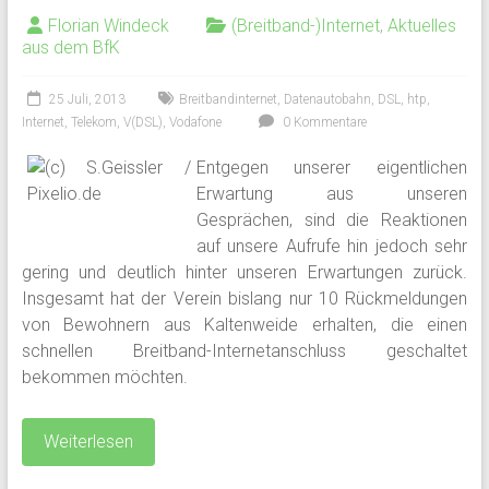
Florian Windeck
(Breitband-)Internet
,
Aktuelles
aus dem BfK
25 Juli, 2013
Breitbandinternet
,
Datenautobahn
,
DSL
,
htp
,
Internet
,
Telekom
,
V(DSL)
,
Vodafone
0 Kommentare
Entgegen unserer eigentlichen
Erwartung aus unseren
Gesprächen, sind die Reaktionen
auf unsere Aufrufe hin jedoch sehr
gering und deutlich hinter unseren Erwartungen zurück.
Insgesamt hat der Verein bislang nur 10 Rückmeldungen
von Bewohnern aus Kaltenweide erhalten, die einen
schnellen Breitband-Internetanschluss geschaltet
bekommen möchten.
Weiterlesen