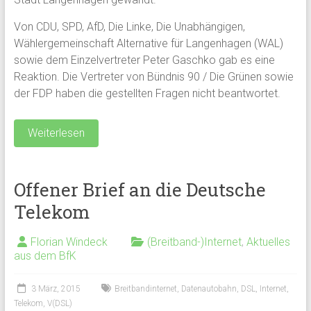
Von CDU, SPD, AfD, Die Linke, Die Unabhängigen,
Wählergemeinschaft Alternative für Langenhagen (WAL)
sowie dem Einzelvertreter Peter Gaschko gab es eine
Reaktion. Die Vertreter von Bündnis 90 / Die Grünen sowie
der FDP haben die gestellten Fragen nicht beantwortet.
Weiterlesen
Offener Brief an die Deutsche
Telekom
Florian Windeck
(Breitband-)Internet
,
Aktuelles
aus dem BfK
3 März, 2015
Breitbandinternet
,
Datenautobahn
,
DSL
,
Internet
,
Telekom
,
V(DSL)