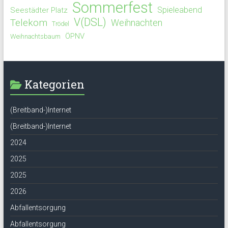
Sommerfest
Spieleabend
Seestädter Platz
V(DSL)
Telekom
Weihnachten
Trödel
ÖPNV
Weihnachtsbaum
Kategorien
(Breitband-)Internet
(Breitband-)Internet
2024
2025
2025
2026
Abfallentsorgung
Abfallentsorgung