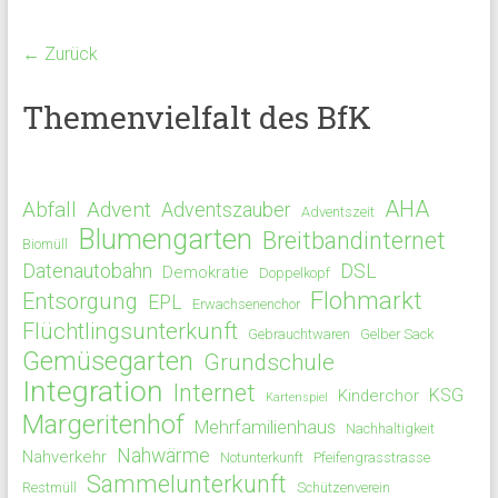
← Zurück
Themenvielfalt des BfK
AHA
Abfall
Advent
Adventszauber
Adventszeit
Blumengarten
Breitbandinternet
Biomüll
Datenautobahn
DSL
Demokratie
Doppelkopf
Flohmarkt
Entsorgung
EPL
Erwachsenenchor
Flüchtlingsunterkunft
Gebrauchtwaren
Gelber Sack
Gemüsegarten
Grundschule
Integration
Internet
KSG
Kinderchor
Kartenspiel
Margeritenhof
Mehrfamilienhaus
Nachhaltigkeit
Nahwärme
Nahverkehr
Notunterkunft
Pfeifengrasstrasse
Sammelunterkunft
Restmüll
Schützenverein