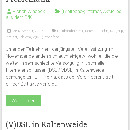
Florian Windeck
(Breitband-)Internet
,
Aktuelles
aus dem BfK
26 November, 2013
Breitbandinternet
,
Datenautobahn
,
DSL
,
htp
,
Internet
,
Telekom
,
V(DSL)
,
Vodafone
Unter den Teilnehmern der jüngsten Vereinssitzung im
November befanden sich auch einige Anwohner, die die
weiterhin sehr schlechte Versorgung mit schnellen
Internetanschlüssen (DSL / VDSL) in Kaltenweide
bemängelten. Ein Thema, dass der Verein bereits seit
einiger Zeit aktiv verfolgt.
Weiterlesen
(V)DSL in Kaltenweide