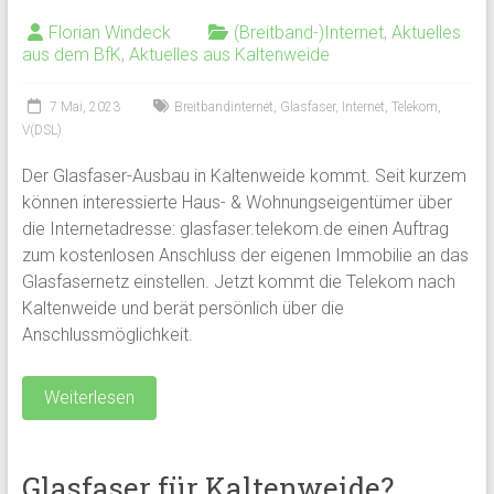
Florian Windeck
(Breitband-)Internet
,
Aktuelles
aus dem BfK
,
Aktuelles aus Kaltenweide
7 Mai, 2023
Breitbandinternet
,
Glasfaser
,
Internet
,
Telekom
,
V(DSL)
Der Glasfaser-Ausbau in Kaltenweide kommt. Seit kurzem
können interessierte Haus- & Wohnungseigentümer über
die Internetadresse: glasfaser.telekom.de einen Auftrag
zum kostenlosen Anschluss der eigenen Immobilie an das
Glasfasernetz einstellen. Jetzt kommt die Telekom nach
Kaltenweide und berät persönlich über die
Anschlussmöglichkeit.
Weiterlesen
Glasfaser für Kaltenweide?