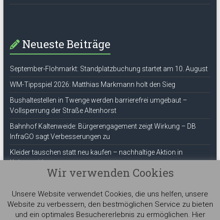
Neueste Beiträge
September-Flohmarkt: Standplatzbuchung startet am 10. August
WM-Tippspiel 2026: Matthias Markmann holt den Sieg
Bushaltestellen in Twenge werden barrierefrei umgebaut –
Vollsperrung der Straße Altenhorst
Bahnhof Kaltenweide: Bürgerengagement zeigt Wirkung – DB
InfraGO sagt Verbesserungen zu
Kleider tauschen statt neu kaufen – nachhaltige Aktion in
Kaltenweide
Wir verwenden Cookies
ThemeGrill
Unsere Website verwendet Cookies, die uns helfen, unsere
Website zu verbessern, den bestmöglichen Service zu bieten
und ein optimales Besuchererlebnis zu ermöglichen. Hier