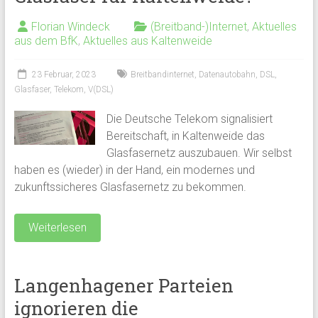
Florian Windeck
(Breitband-)Internet
,
Aktuelles
aus dem BfK
,
Aktuelles aus Kaltenweide
23 Februar, 2023
Breitbandinternet
,
Datenautobahn
,
DSL
,
Glasfaser
,
Telekom
,
V(DSL)
Die Deutsche Telekom signalisiert
Bereitschaft, in Kaltenweide das
Glasfasernetz auszubauen. Wir selbst
haben es (wieder) in der Hand, ein modernes und
zukunftssicheres Glasfasernetz zu bekommen.
Weiterlesen
Langenhagener Parteien
ignorieren die