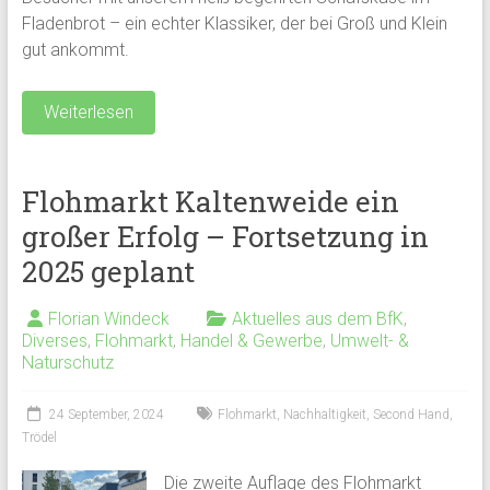
Fladenbrot – ein echter Klassiker, der bei Groß und Klein
gut ankommt.
Weiterlesen
Flohmarkt Kaltenweide ein
großer Erfolg – Fortsetzung in
2025 geplant
Florian Windeck
Aktuelles aus dem BfK
,
Diverses
,
Flohmarkt
,
Handel & Gewerbe
,
Umwelt- &
Naturschutz
24 September, 2024
Flohmarkt
,
Nachhaltigkeit
,
Second Hand
,
Trödel
Die zweite Auflage des Flohmarkt