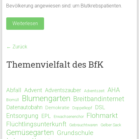
Bevölkerung angewiesen sind: um Blutkrebspatienten.
Weiterlesen
← Zurück
Themenvielfalt des BfK
AHA
Abfall
Advent
Adventszauber
Adventszeit
Blumengarten
Breitbandinternet
Biomüll
Datenautobahn
DSL
Demokratie
Doppelkopf
Flohmarkt
Entsorgung
EPL
Erwachsenenchor
Flüchtlingsunterkunft
Gebrauchtwaren
Gelber Sack
Gemüsegarten
Grundschule