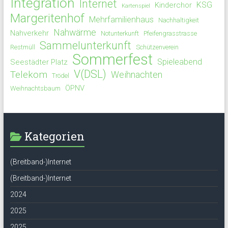
Integration
Internet
KSG
Kinderchor
Kartenspiel
Margeritenhof
Mehrfamilienhaus
Nachhaltigkeit
Nahwärme
Nahverkehr
Notunterkunft
Pfeifengrasstrasse
Sammelunterkunft
Restmüll
Schützenverein
Sommerfest
Spieleabend
Seestädter Platz
V(DSL)
Telekom
Weihnachten
Trödel
ÖPNV
Weihnachtsbaum
Kategorien
(Breitband-)Internet
(Breitband-)Internet
2024
2025
2025