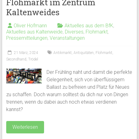
Flohmarkt im Zentrum
Kaltenweides
Oliver Hofmann
Aktuelles aus dem BfK
,
Aktuelles aus Kaltenweide
,
Diverses
,
Flohmarkt
,
Pressemitteilungen
,
Veranstaltungen
21 März, 2024
Antikmarkt
,
Antiquitäten
,
Flohmarkt
,
Secondhand
,
Trödel
Der Frühling naht und damit die perfekte
Gelegenheit, sich von überflüssigem
Ballast zu befreien und Platz für Neues
zu schaffen. Doch warum solltest du dich nur von Dingen
trennen, wenn du dabei auch noch etwas verdienen
kannst?
Weiterlesen