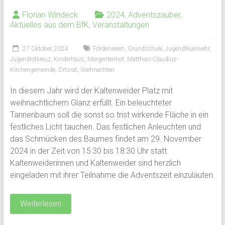
Florian Windeck
2024
,
Adventszauber
,
Aktuelles aus dem BfK
,
Veranstaltungen
27 Oktober, 2024
Förderverein
,
Grundschule
,
Jugendfeuerwehr
,
Jugendrotkreuz
,
Kinderhaus
,
Margeritenhof
,
Matthias-Claudius-
Kirchengemeinde
,
Ortsrat
,
Weihnachten
In diesem Jahr wird der Kaltenweider Platz mit
weihnachtlichem Glanz erfüllt. Ein beleuchteter
Tannenbaum soll die sonst so trist wirkende Fläche in ein
festliches Licht tauchen. Das festlichen Anleuchten und
das Schmücken des Baumes findet am 29. November
2024 in der Zeit von 15:30 bis 18:30 Uhr statt.
Kaltenweiderinnen und Kaltenweider sind herzlich
eingeladen mit ihrer Teilnahme die Adventszeit einzuläuten.
Weiterlesen