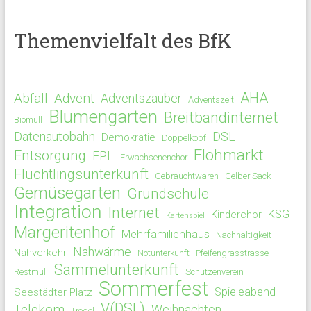
Themenvielfalt des BfK
AHA
Abfall
Advent
Adventszauber
Adventszeit
Blumengarten
Breitbandinternet
Biomüll
Datenautobahn
DSL
Demokratie
Doppelkopf
Flohmarkt
Entsorgung
EPL
Erwachsenenchor
Flüchtlingsunterkunft
Gebrauchtwaren
Gelber Sack
Gemüsegarten
Grundschule
Integration
Internet
KSG
Kinderchor
Kartenspiel
Margeritenhof
Mehrfamilienhaus
Nachhaltigkeit
Nahwärme
Nahverkehr
Notunterkunft
Pfeifengrasstrasse
Sammelunterkunft
Restmüll
Schützenverein
Sommerfest
Spieleabend
Seestädter Platz
V(DSL)
Telekom
Weihnachten
Trödel