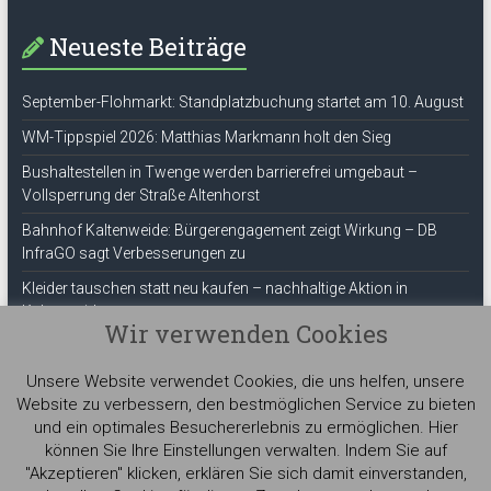
Neueste Beiträge
September-Flohmarkt: Standplatzbuchung startet am 10. August
WM-Tippspiel 2026: Matthias Markmann holt den Sieg
Bushaltestellen in Twenge werden barrierefrei umgebaut –
Vollsperrung der Straße Altenhorst
Bahnhof Kaltenweide: Bürgerengagement zeigt Wirkung – DB
InfraGO sagt Verbesserungen zu
Kleider tauschen statt neu kaufen – nachhaltige Aktion in
Kaltenweide
Wir verwenden Cookies
ThemeGrill
Unsere Website verwendet Cookies, die uns helfen, unsere
Website zu verbessern, den bestmöglichen Service zu bieten
und ein optimales Besuchererlebnis zu ermöglichen. Hier
können Sie Ihre Einstellungen verwalten. Indem Sie auf
"Akzeptieren" klicken, erklären Sie sich damit einverstanden,
Copyright © 2026
Bürger für Kaltenweide e.V.
. Alle Rechte vorbehalten.