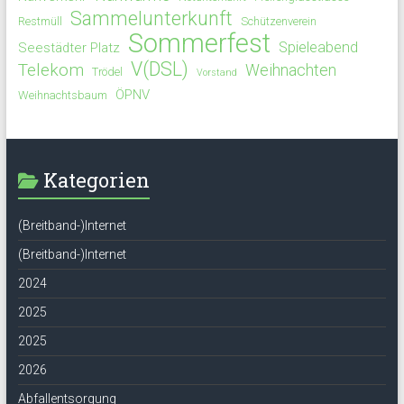
Sammelunterkunft
Restmüll
Schützenverein
Sommerfest
Spieleabend
Seestädter Platz
V(DSL)
Telekom
Weihnachten
Trödel
Vorstand
ÖPNV
Weihnachtsbaum
Kategorien
(Breitband-)Internet
(Breitband-)Internet
2024
2025
2025
2026
Abfallentsorgung