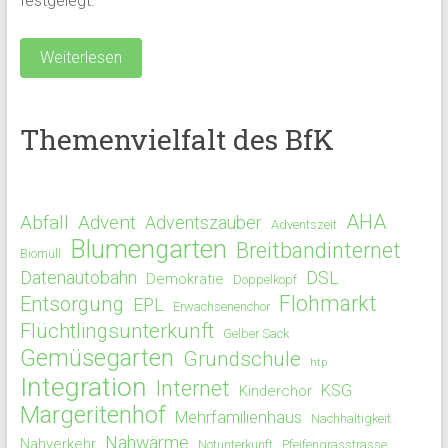
festgelegt.
Weiterlesen
Themenvielfalt des BfK
AHA
Abfall
Advent
Adventszauber
Adventszeit
Blumengarten
Breitbandinternet
Biomüll
Datenautobahn
DSL
Demokratie
Doppelkopf
Flohmarkt
Entsorgung
EPL
Erwachsenenchor
Flüchtlingsunterkunft
Gelber Sack
Gemüsegarten
Grundschule
htp
Integration
Internet
KSG
Kinderchor
Margeritenhof
Mehrfamilienhaus
Nachhaltigkeit
Nahwärme
Nahverkehr
Notunterkunft
Pfeifengrasstrasse