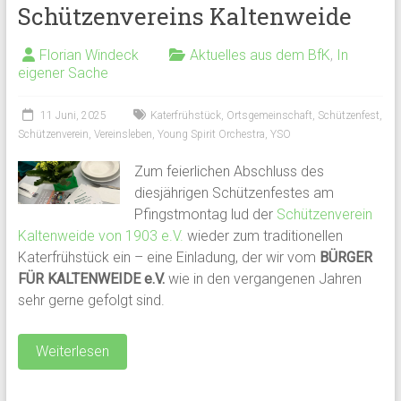
Schützenvereins Kaltenweide
Florian Windeck
Aktuelles aus dem BfK
,
In
eigener Sache
11 Juni, 2025
Katerfrühstück
,
Ortsgemeinschaft
,
Schützenfest
,
Schützenverein
,
Vereinsleben
,
Young Spirit Orchestra
,
YSO
Zum feierlichen Abschluss des
diesjährigen Schützenfestes am
Pfingstmontag lud der
Schützenverein
Kaltenweide von 1903 e.V.
wieder zum traditionellen
Katerfrühstück ein – eine Einladung, der wir vom
BÜRGER
FÜR KALTENWEIDE e.V.
wie in den vergangenen Jahren
sehr gerne gefolgt sind.
Weiterlesen