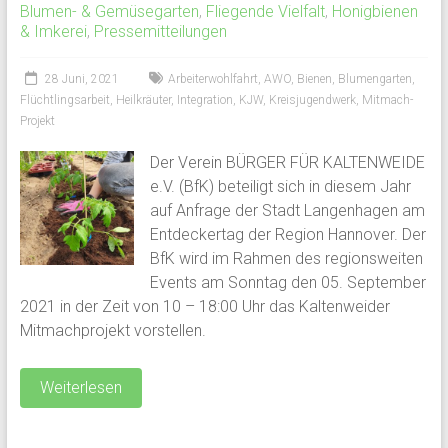
Blumen- & Gemüsegarten
,
Fliegende Vielfalt
,
Honigbienen
& Imkerei
,
Pressemitteilungen
28 Juni, 2021
Arbeiterwohlfahrt
,
AWO
,
Bienen
,
Blumengarten
,
Flüchtlingsarbeit
,
Heilkräuter
,
Integration
,
KJW
,
Kreisjugendwerk
,
Mitmach-
Projekt
Der Verein BÜRGER FÜR KALTENWEIDE
e.V. (BfK) beteiligt sich in diesem Jahr
auf Anfrage der Stadt Langenhagen am
Entdeckertag der Region Hannover. Der
BfK wird im Rahmen des regionsweiten
Events am Sonntag den 05. September
2021 in der Zeit von 10 – 18:00 Uhr das Kaltenweider
Mitmachprojekt vorstellen.
Weiterlesen