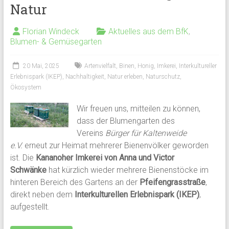
Natur
Florian Windeck
Aktuelles aus dem BfK
,
Blumen- & Gemüsegarten
20 Mai, 2025
Artenvielfalt
,
Binen
,
Honig
,
Imkerei
,
Interkultureller
Erlebnispark (IKEP)
,
Nachhaltigkeit
,
Natur erleben
,
Naturschutz
,
Ökosystem
Wir freuen uns, mitteilen zu können,
dass der Blumengarten des
Vereins
Bürger für Kaltenweide
e.V.
erneut zur Heimat mehrerer Bienenvölker geworden
ist. Die
Kananoher Imkerei von Anna und Victor
Schwänke
hat kürzlich wieder mehrere Bienenstöcke im
hinteren Bereich des Gartens an der
Pfeifengrasstraße
,
direkt neben dem
Interkulturellen Erlebnispark (IKEP)
,
aufgestellt.