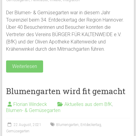
Gemüsegarten
,
Heilkräuter
,
Imkerei
,
Integration
Der Blumen- & Gemüsegarten war in diesem Jahr
Tourenziel beim 34. Entdeckertag der Region Hannover.
Über 40 Besucherinnen und Besucher konnten die
Vertreter des Vereins BÜRGER FÜR KALTENWEIDE e.V.
(BfK) und der Oliven Apotheke Kaltenweide und
Krähenwinkel durch den Mitmachgarten führen.
Weiterlesen
Blumengarten wird fit gemacht
Florian Windeck
Aktuelles aus dem BfK
,
Blumen- & Gemüsegarten
22 August, 2021
Blumengarten
,
Entdeckertag
,
Gemüsegarten