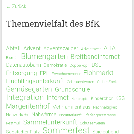
← Zurück
Themenvielfalt des BfK
AHA
Abfall
Advent
Adventszauber
Adventszeit
Blumengarten
Breitbandinternet
Biomüll
Datenautobahn
DSL
Demokratie
Doppelkopf
Flohmarkt
Entsorgung
EPL
Erwachsenenchor
Flüchtlingsunterkunft
Gebrauchtwaren
Gelber Sack
Gemüsegarten
Grundschule
Integration
Internet
KSG
Kinderchor
Kartenspiel
Margeritenhof
Mehrfamilienhaus
Nachhaltigkeit
Nahwärme
Nahverkehr
Notunterkunft
Pfeifengrasstrasse
Sammelunterkunft
Restmüll
Schützenverein
Sommerfest
Spieleabend
Seestädter Platz