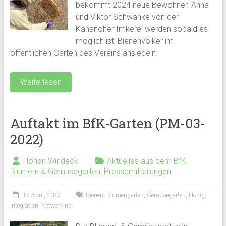
bekommt 2024 neue Bewohner. Anna
und Viktor Schwänke von der
Kananoher Imkerei werden sobald es
möglich ist, Bienenvölker im
öffentlichen Garten des Vereins ansiedeln.
Weiterlesen
Auftakt im BfK-Garten (PM-03-
2022)
Florian Windeck
Aktuelles aus dem BfK
,
Blumen- & Gemüsegarten
,
Pressemitteilungen
15 April, 2022
Bienen
,
Blumengarten
,
Gemüsegarten
,
Honig
,
Integration
,
Networking