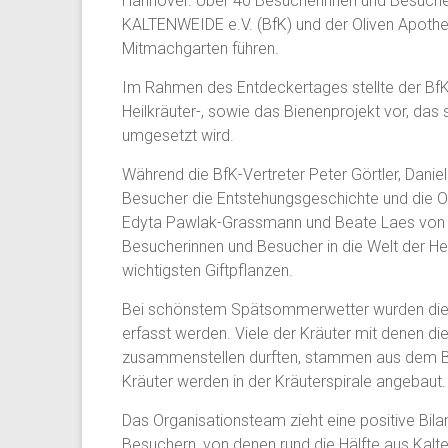
Hannover. Über 40 Besucherinnen und Besuche
KALTENWEIDE e.V. (BfK) und der Oliven Apoth
Mitmachgarten führen.
Im Rahmen des Entdeckertages stellte der BfK
Heilkräuter-, sowie das Bienenprojekt vor, das
umgesetzt wird.
Während die BfK-Vertreter Peter Görtler, Dani
Besucher die Entstehungsgeschichte und die Or
Edyta Pawlak-Grassmann und Beate Laes von d
Besucherinnen und Besucher in die Welt der Hei
wichtigsten Giftpflanzen.
Bei schönstem Spätsommerwetter wurden die Krä
erfasst werden. Viele der Kräuter mit denen d
zusammenstellen durften, stammen aus dem Bl
Kräuter werden in der Kräuterspirale angebaut.
Das Organisationsteam zieht eine positive Bil
Besuchern, von denen rund die Hälfte aus Kalt