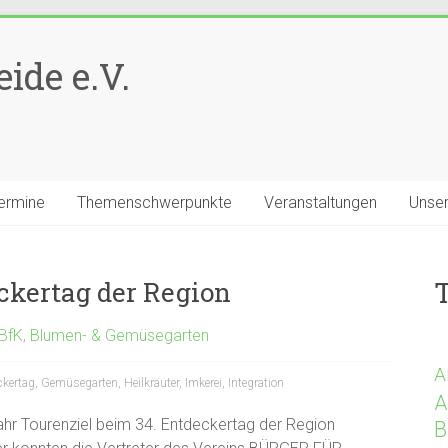
ide e.V.
ermine
Themenschwerpunkte
Veranstaltungen
Unser
ckertag der Region
 BfK
,
Blumen- & Gemüsegarten
A
ckertag
,
Gemüsegarten
,
Heilkräuter
,
Imkerei
,
Integration
A
hr Tourenziel beim 34. Entdeckertag der Region
B