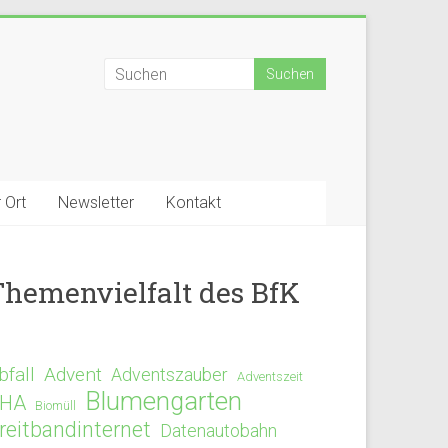
 Ort
Newsletter
Kontakt
Themenvielfalt des BfK
bfall
Advent
Adventszauber
Adventszeit
Blumengarten
HA
Biomüll
reitbandinternet
Datenautobahn