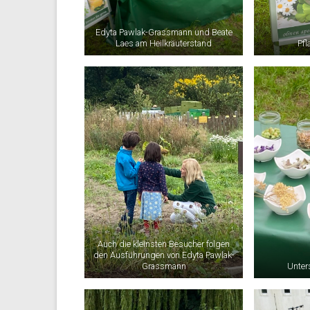
Edyta Pawlak-Grassmann und Beate
Laes am Heilkräuterstand
Pfl
Auch die kleinsten Besucher folgen
den Ausführungen von Edyta Pawlak-
Grassmann
Unter