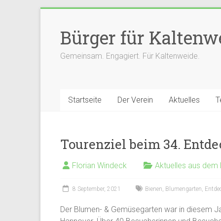
Zum
Inhalt
Bürger für Kaltenwe
springen
Gemeinsam. Engagiert. Für Kaltenweide.
Startseite
Der Verein
Aktuelles
T
Tourenziel beim 34. Entde
Florian Windeck
Aktuelles aus dem
8 September, 2021
Bienen
,
Blumengarten
,
Entde
Der Blumen- & Gemüsegarten war in diesem Ja