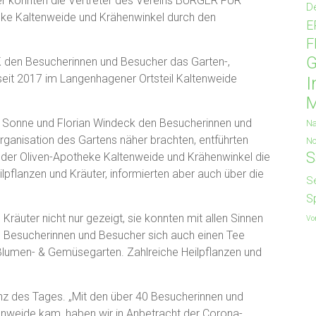
r konnten die Vertreter des Vereins BÜRGER FÜR
D
eke Kaltenweide und Krähenwinkel durch den
E
F
G
 den Besucherinnen und Besucher das Garten-,
 seit 2017 im Langenhagener Ortsteil Kaltenweide
I
M
el Sonne und Florian Windeck den Besucherinnen und
Na
ganisation des Gartens näher brachten, entführten
No
S
er Oliven-Apotheke Kaltenweide und Krähenwinkel die
lpflanzen und Kräuter, informierten aber auch über die
S
S
uter nicht nur gezeigt, sie konnten mit allen Sinnen
Vo
ie Besucherinnen und Besucher sich auch einen Tee
umen- & Gemüsegarten. Zahlreiche Heilpflanzen und
anz des Tages. „Mit den über 40 Besucherinnen und
enweide kam, haben wir in Anbetracht der Corona-