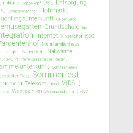
Entsorgung
DSL
emokratie
Doppelkopf
Flohmarkt
PL
Erwachsenenchor
lüchtlingsunterkunft
Gelber Sack
emüsegarten
Grundschule
htp
ntegration
Internet
KSG
Kinderchor
argeritenhof
Mehrfamilienhaus
Nahwärme
Nahverkehr
chhaltigkeit
tunterkunft
Pfeifengrasstrasse
Restmüll
ammelunterkunft
Schützenverein
Sommerfest
eestädter Platz
V(DSL)
Telekom
pieleabend
Trödel
Weihnachten
ÖPNV
Weihnachtsbaum
rstand