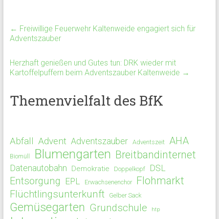
←
Freiwillige Feuerwehr Kaltenweide engagiert sich für
Adventszauber
Herzhaft genießen und Gutes tun: DRK wieder mit
Kartoffelpuffern beim Adventszauber Kaltenweide
→
Themenvielfalt des BfK
AHA
Abfall
Advent
Adventszauber
Adventszeit
Blumengarten
Breitbandinternet
Biomüll
Datenautobahn
DSL
Demokratie
Doppelkopf
Flohmarkt
Entsorgung
EPL
Erwachsenenchor
Flüchtlingsunterkunft
Gelber Sack
Gemüsegarten
Grundschule
htp