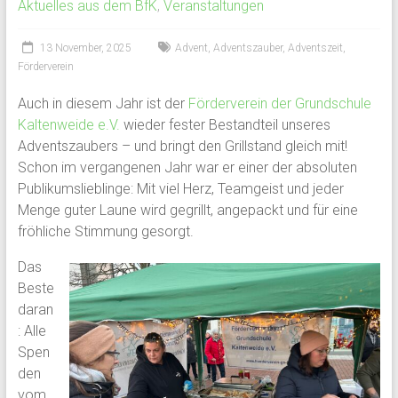
Aktuelles aus dem BfK
,
Veranstaltungen
13 November, 2025
Advent
,
Adventszauber
,
Adventszeit
,
Förderverein
Auch in diesem Jahr ist der
Förderverein der Grundschule
Kaltenweide e.V.
wieder fester Bestandteil unseres
Adventszaubers – und bringt den Grillstand gleich mit!
Schon im vergangenen Jahr war er einer der absoluten
Publikumslieblinge: Mit viel Herz, Teamgeist und jeder
Menge guter Laune wird gegrillt, angepackt und für eine
fröhliche Stimmung gesorgt.
Das
Beste
daran
: Alle
Spen
den
vom