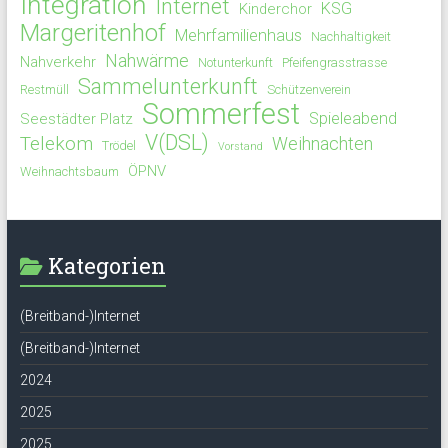
Integration
Internet
KSG
Kinderchor
Margeritenhof
Mehrfamilienhaus
Nachhaltigkeit
Nahwärme
Nahverkehr
Notunterkunft
Pfeifengrasstrasse
Sammelunterkunft
Restmüll
Schützenverein
Sommerfest
Spieleabend
Seestädter Platz
V(DSL)
Telekom
Weihnachten
Trödel
Vorstand
ÖPNV
Weihnachtsbaum
Kategorien
(Breitband-)Internet
(Breitband-)Internet
2024
2025
2025