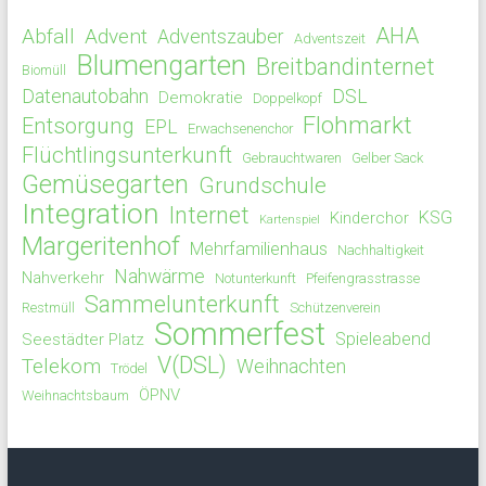
AHA
Abfall
Advent
Adventszauber
Adventszeit
Blumengarten
Breitbandinternet
Biomüll
Datenautobahn
DSL
Demokratie
Doppelkopf
Flohmarkt
Entsorgung
EPL
Erwachsenenchor
Flüchtlingsunterkunft
Gebrauchtwaren
Gelber Sack
Gemüsegarten
Grundschule
Integration
Internet
KSG
Kinderchor
Kartenspiel
Margeritenhof
Mehrfamilienhaus
Nachhaltigkeit
Nahwärme
Nahverkehr
Notunterkunft
Pfeifengrasstrasse
Sammelunterkunft
Restmüll
Schützenverein
Sommerfest
Spieleabend
Seestädter Platz
V(DSL)
Telekom
Weihnachten
Trödel
ÖPNV
Weihnachtsbaum