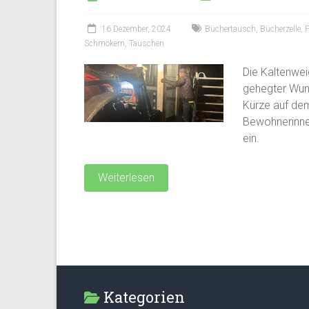
16 Dezember, 2024
Büchertausch
,
Bücherzelle
,
F
Schmökern
,
Tauschen
Die Kaltenwei
gehegter Wuns
Kürze auf dem
Bewohnerinne
ein.
Weiterlesen
Kategorien