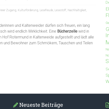
D
E
reier Zugang
,
Kulturförderung
,
Lesefreude
,
Lesestoff
,
Nachhaltigkeit
,
F
Ge
derinnen und Kaltenweider dürfen sich freuen, ein lang
G
ch wird endlich Wirklichkeit. Eine
Bücherzelle
wird in
I
 Hof Rotermund in Kaltenweide aufgestellt und lädt alle
M
n und Bewohner zum Schmökern, Tauschen und Teilen
Na
No
S
S
S
W
Neueste Beiträge