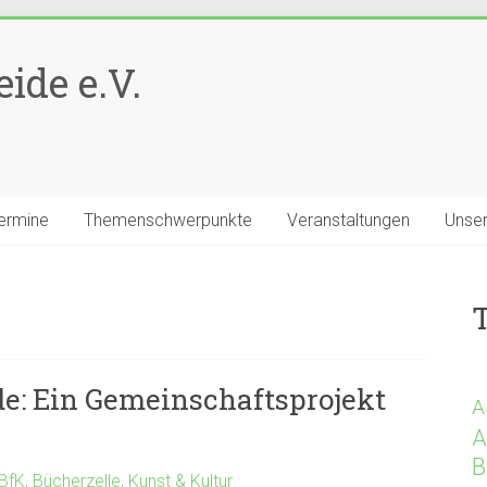
ide e.V.
ermine
Themenschwerpunkte
Veranstaltungen
Unser
de: Ein Gemeinschaftsprojekt
A
A
B
 BfK
,
Bücherzelle
,
Kunst & Kultur