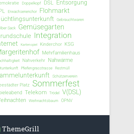
Entsorgung
DSL
emokratie
Doppelkopf
Flohmarkt
PL
Erwachsenenchor
lüchtlingsunterkunft
Gebrauchtwaren
Gemüsegarten
lber Sack
Integration
rundschule
nternet
KSG
Kinderchor
Kartenspiel
argeritenhof
Mehrfamilienhaus
Nahwärme
Nahverkehr
chhaltigkeit
tunterkunft
Pfeifengrasstrasse
Restmüll
ammelunterkunft
Schützenverein
Sommerfest
eestädter Platz
V(DSL)
Telekom
pieleabend
Trödel
eihnachten
ÖPNV
Weihnachtsbaum
ThemeGrill