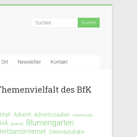
 Ort
Newsletter
Kontakt
Themenvielfalt des BfK
bfall
Advent
Adventszauber
Adventszeit
Blumengarten
HA
Biomüll
reitbandinternet
Datenautobahn